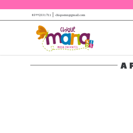
85992331711
chiquemr@gmail.com
A 