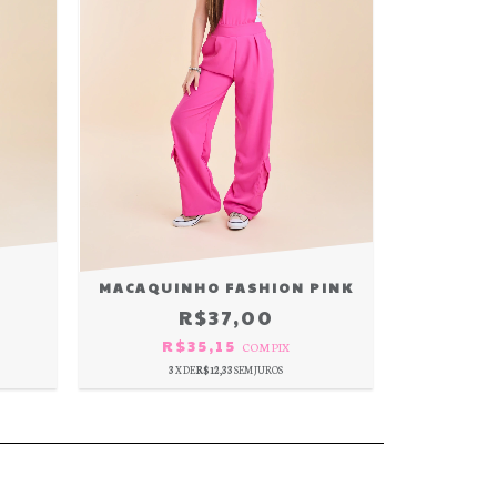
MACAQUINHO FASHION PINK
R$37,00
R$35,15
COM
PIX
3
X DE
R$12,33
SEM JUROS