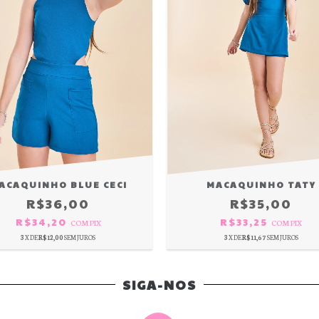
ACAQUINHO BLUE CECI
MACAQUINHO TATY
R$36,00
R$35,00
R$34,20
R$33,25
COM
PIX
COM
PIX
3
X DE
R$12,00
SEM JUROS
3
X DE
R$11,67
SEM JUROS
SIGA-NOS