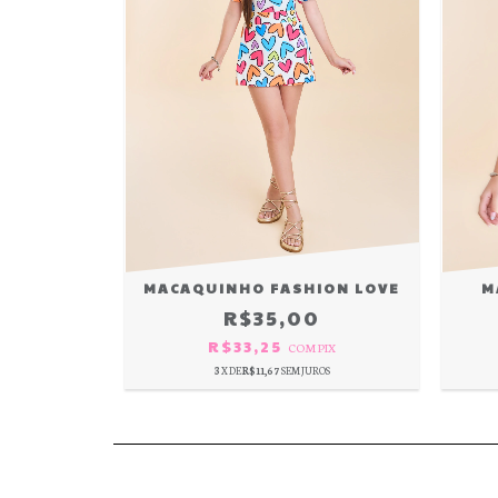
MACAQUINHO FASHION LOVE
M
R$35,00
R$33,25
COM
PIX
3
X DE
R$11,67
SEM JUROS