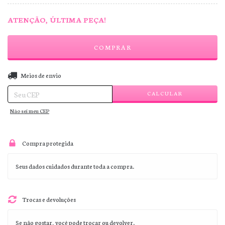
ATENÇÃO, ÚLTIMA PEÇA!
ALTERAR CEP
Entregas para o CEP:
Meios de envio
CALCULAR
Não sei meu CEP
Compra protegida
Seus dados cuidados durante toda a compra.
Trocas e devoluções
Se não gostar, você pode trocar ou devolver.