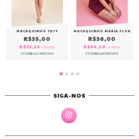
MACAQUINHO TATY
MACAQUINHO MARIA FLOR
R$35,00
R$36,00
R$33,25
R$34,20
COM
PIX
COM
PIX
3
X DE
R$11,67
SEM JUROS
3
X DE
R$12,00
SEM JUROS
SIGA-NOS