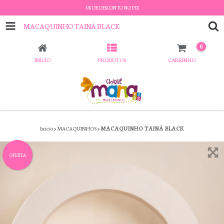
5% DE DESCONTO NO PIX
MACAQUINHO TAINÁ BLACK
0
INÍCIO
PRODUTOS
CARRINHO
Início
>
MACAQUINHOS
>
MACAQUINHO TAINÁ BLACK
OFERTA