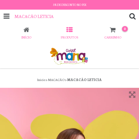
5% DE DESCONTO NO PIX
MACACÃO LETICIA
0
INÍCIO
PRODUTOS
CARRINHO
Início
>
MACACÃO
>
MACACÃO LETICIA