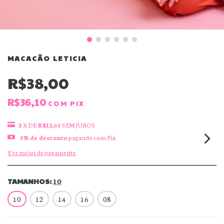
MACACÃO LETICIA
R$38,00
R$36,10
COM
PIX
3
X DE
R$12,67
SEM JUROS
5% de desconto
pagando com Pix
Ver meios de pagamento
TAMANHOS:
10
10
12
14
16
08