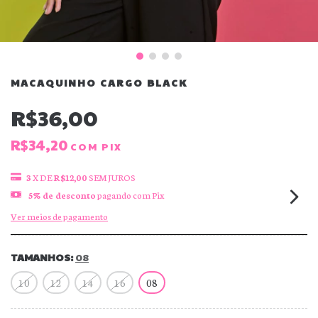
MACAQUINHO CARGO BLACK
R$36,00
R$34,20
COM
PIX
3
X DE
R$12,00
SEM JUROS
5% de desconto
pagando com Pix
Ver meios de pagamento
TAMANHOS:
08
10
12
14
16
08