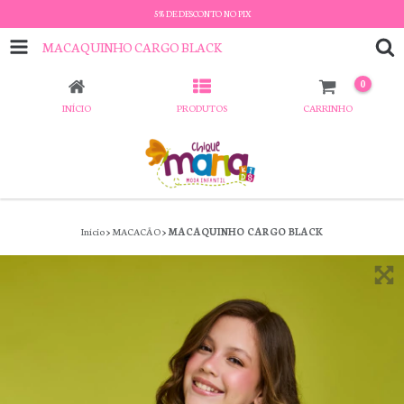
5% DE DESCONTO NO PIX
MACAQUINHO CARGO BLACK
0
INÍCIO
PRODUTOS
CARRINHO
Início
>
MACACÃO
>
MACAQUINHO CARGO BLACK